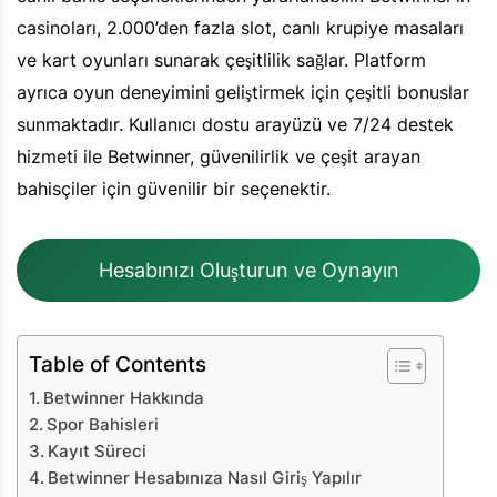
casinoları, 2.000’den fazla slot, canlı krupiye masaları
ve kart oyunları sunarak çeşitlilik sağlar. Platform
ayrıca oyun deneyimini geliştirmek için çeşitli bonuslar
sunmaktadır. Kullanıcı dostu arayüzü ve 7/24 destek
hizmeti ile Betwinner, güvenilirlik ve çeşit arayan
bahisçiler için güvenilir bir seçenektir.
Hesabınızı Oluşturun ve Oynayın
Table of Contents
Betwinner Hakkında
Spor Bahisleri
Kayıt Süreci
Betwinner Hesabınıza Nasıl Giriş Yapılır