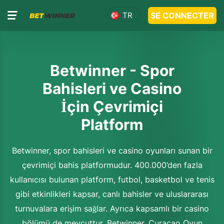
SE CONNECTER
TR
Betwinner - Spor
Bahisleri ve Casino
İçin Çevrimiçi
Platform
Betwinner, spor bahisleri ve casino oyunları sunan bir
çevrimiçi bahis platformudur. 400.000’den fazla
kullanıcısı bulunan platform, futbol, basketbol ve tenis
gibi etkinlikleri kapsar, canlı bahisler ve uluslararası
turnuvalara erişim sağlar. Ayrıca kapsamlı bir casino
bölümü de mevcuttur. Betwinner, Curaçao Oyun