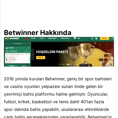
Betwinner Hakkında
2016 yılında kurulan Betwinner, geniş bir spor bahisleri
ve casino oyunları yelpazesi sunan önde gelen bir
çevrimiçi bahis platformu haline gelmiştir. Oyuncular,
futbol, kriket, basketbol ve tenis dahil 40’tan fazla
spor dalında bahis yapabilir, uluslararası etkinliklerde
canlı bahis seçeneklerinden yararlanabilir. Betwinner’ın